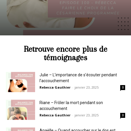
Retrouve encore plus de
témoignages
Julie – L’importance de s’écouter pendant
l’accouchement
Rebecca Gauthier
-
janvier 23, 2025
0
Riane – Frôler la mort pendant son
accouchement
Rebecca Gauthier
-
janvier 23, 2025
0
Anaëlle – Quand accoucher sur le dos est